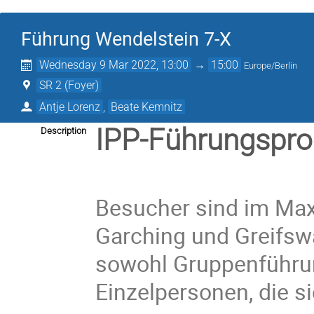
Führung Wendelstein 7-X
Wednesday 9 Mar 2022, 13:00
→
15:00
Europe/Berlin
SR 2 (Foyer)
Antje Lorenz
,
Beate Kemnitz
IPP-Führungsp
Description
Besucher sind im Max-
Garching und Greifsw
sowohl Gruppenführu
Einzelpersonen, die s