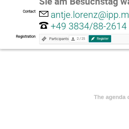
Sie am Besuchstag wä
Contact
antje.lorenz@ipp.
+49 3834/88-2614
Registration
Participants
2 / 25
Register
The agenda o